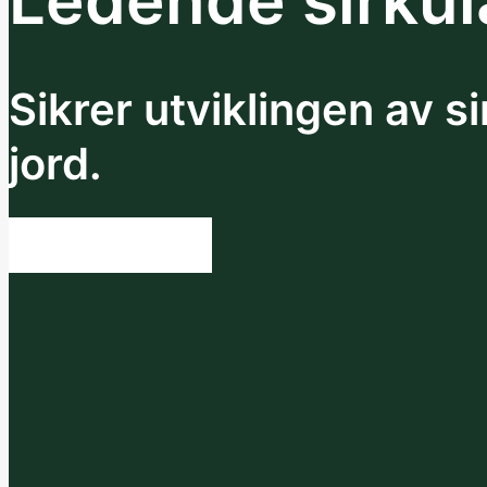
Ledende sirku
Sikrer utviklingen av s
jord.
SE HUBBENE