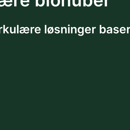
lære biohuber
irkulære løsninger base