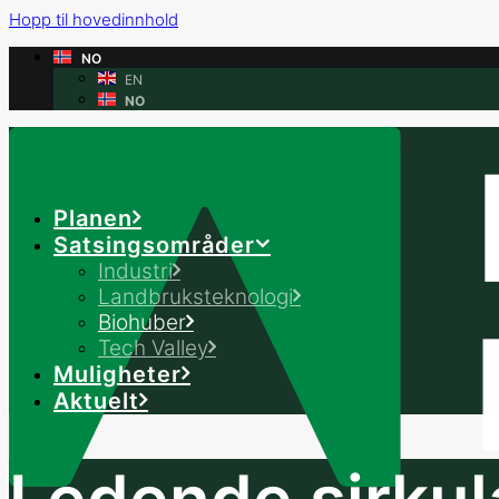
Hopp til hovedinnhold
NO
EN
NO
Planen
Satsingsområder
Industri
Landbruksteknologi
Biohuber
Tech Valley
Muligheter
Aktuelt